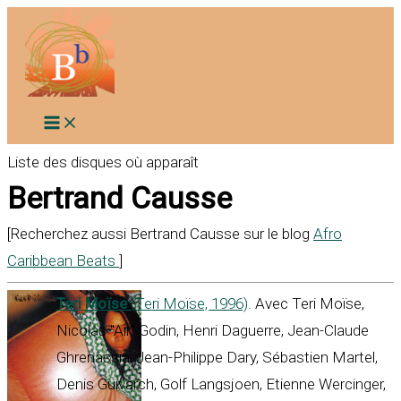
Aller
au
contenu
Liste des disques où apparaît
Bertrand Causse
[Recherchez aussi Bertrand Causse sur le blog
Afro
Caribbean Beats
]
Teri Moïse
(Teri Moïse, 1996)
. Avec Teri Moïse,
Nicolas "Air" Godin, Henri Daguerre, Jean-Claude
Ghrenassia, Jean-Philippe Dary, Sébastien Martel,
Denis Guivarch, Golf Langsjoen, Etienne Wercinger,