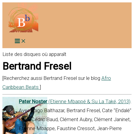
Aller
au
contenu
Liste des disques où apparaît
Bertrand Fresel
[Recherchez aussi Bertrand Fresel sur le blog
Afro
Caribbean Beats
]
Pater Noster
(Etienne Mbappé & Su La Také, 2013)
.
Avec Bago Balthazar, Bertrand Fresel, Cate "Endalé"
Petit, Cédric Baud, Clément Aubry, Clément Janinet,
Etienne Mbappe, Faustine Cressot, Jean-Pierre