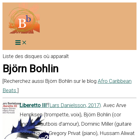
Aller
au
contenu
Liste des disques où apparaît
Björn Bohlin
[Recherchez aussi Björn Bohlin sur le blog
Afro Caribbean
Beats
]
Liberetto III
(Lars Danielsson, 2017)
. Avec Arve
Henriksen (trompette, voix), Björn Bohlin (cor
anglais, hautbois d’amour), Dominic Miller (guitare
acoustique), Gregory Privat (piano), Hussam Aliwat