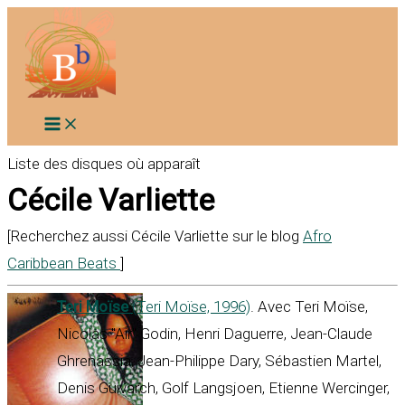
Aller
au
contenu
Liste des disques où apparaît
Cécile Varliette
[Recherchez aussi Cécile Varliette sur le blog
Afro
Caribbean Beats
]
Teri Moïse
(Teri Moïse, 1996)
. Avec Teri Moïse,
Nicolas "Air" Godin, Henri Daguerre, Jean-Claude
Ghrenassia, Jean-Philippe Dary, Sébastien Martel,
Denis Guivarch, Golf Langsjoen, Etienne Wercinger,