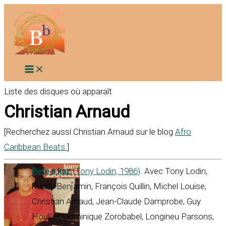
Aller
au
contenu
Liste des disques où apparaît
Christian Arnaud
[Recherchez aussi Christian Arnaud sur le blog
Afro
Caribbean Beats
]
Rete a kaz
(Tony Lodin, 1986)
. Avec Tony Lodin,
Ruddy Benjamin, François Quillin, Michel Louise,
Christian Arnaud, Jean-Claude Damprobe, Guy
Houllier, Dominique Zorobabel, Longineu Parsons,