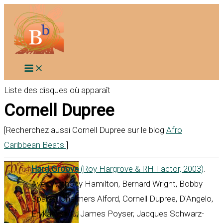
Aller
au
contenu
Liste des disques où apparaît
Cornell Dupree
[Recherchez aussi Cornell Dupree sur le blog
Afro
Caribbean Beats
]
Hard Groove
(Roy Hargrove & RH Factor, 2003)
.
Avec Anthony Hamilton, Bernard Wright, Bobby
Sparks, Chalmers Alford, Cornell Dupree, D'Angelo,
Erykah Badu, James Poyser, Jacques Schwarz-