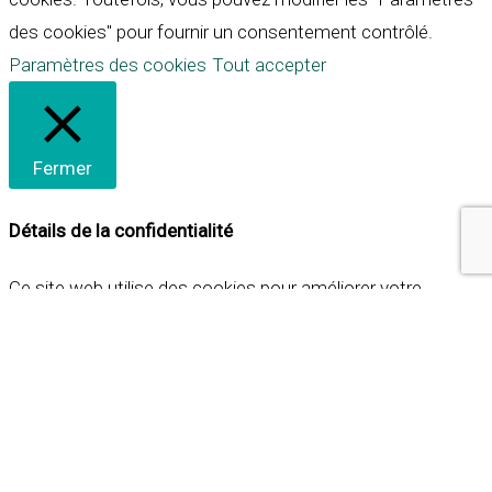
des cookies" pour fournir un consentement contrôlé.
Paramètres des cookies
Tout accepter
Fermer
Détails de la confidentialité
Ce site web utilise des cookies pour améliorer votre
expérience lorsque vous naviguez sur le site. Parmi ceux-ci,
les cookies qui sont catégorisés comme nécessaires sont
stockés sur votre navigateur car ils sont essentiels pour
les fonctionnalités de base du site web. Nous utilisons
également des cookies tiers qui nous aident à analyser et à
comprendre comment vous utilisez ce site web. Ces