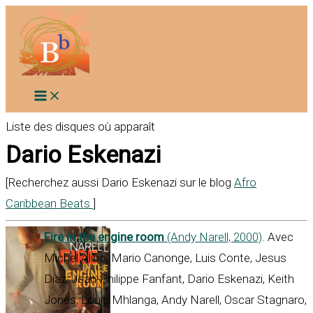
Aller
au
contenu
Liste des disques où apparaît
Dario Eskenazi
[Recherchez aussi Dario Eskenazi sur le blog
Afro
Caribbean Beats
]
Fire in the engine room
(Andy Narell, 2000)
. Avec
Michel Alibo, Mario Canonge, Luis Conte, Jesus
Diaz, Jean-Philippe Fanfant, Dario Eskenazi, Keith
Jones, Louis Mhlanga, Andy Narell, Oscar Stagnaro,