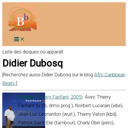
Aller
au
contenu
Liste des disques où apparaît
Didier Dubosq
[Recherchez aussi Didier Dubosq sur le blog
Afro Caribbean
Beats
]
Intimes
(Thierry Fanfant, 2005)
. Avec Thierry
Fanfant (b, cb, drms prog.), Norbert Lucarain (vibe),
Jean-Luc Léonardon (wurl.), Thierry Vaton (kbd),
Patrick Saint-Elié (tambour), Charly Obin (perc),