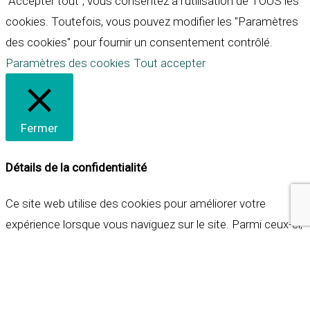
"Accepter tout", vous consentez à l'utilisation de TOUS les
cookies. Toutefois, vous pouvez modifier les "Paramètres
des cookies" pour fournir un consentement contrôlé.
Paramètres des cookies
Tout accepter
Fermer
Détails de la confidentialité
Ce site web utilise des cookies pour améliorer votre
expérience lorsque vous naviguez sur le site. Parmi ceux-ci,
les cookies qui sont catégorisés comme nécessaires sont
stockés sur votre navigateur car ils sont essentiels pour
les fonctionnalités de base du site web. Nous utilisons
également des cookies tiers qui nous aident à analyser et à