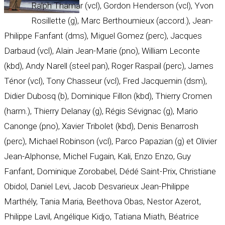
Ralph Thamar (vcl), Gordon Henderson (vcl), Yvon
Rosillette (g), Marc Berthoumieux (accord.), Jean-
Philippe Fanfant (dms), Miguel Gomez (perc), Jacques
Darbaud (vcl), Alain Jean-Marie (pno), William Leconte
(kbd), Andy Narell (steel pan), Roger Raspail (perc), James
Ténor (vcl), Tony Chasseur (vcl), Fred Jacquemin (dsm),
Didier Dubosq (b), Dominique Fillon (kbd), Thierry Cromen
(harm.), Thierry Delanay (g), Régis Sévignac (g), Mario
Canonge (pno), Xavier Tribolet (kbd), Denis Benarrosh
(perc), Michael Robinson (vcl), Parco Papazian (g) et Olivier
Jean-Alphonse, Michel Fugain, Kali, Enzo Enzo, Guy
Fanfant, Dominique Zorobabel, Dédé Saint-Prix, Christiane
Obidol, Daniel Levi, Jacob Desvarieux Jean-Philippe
Marthély, Tania Maria, Beethova Obas, Nestor Azerot,
Philippe Lavil, Angélique Kidjo, Tatiana Miath, Béatrice