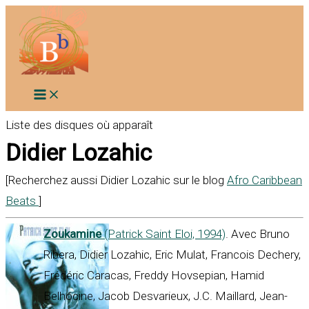
Aller
au
contenu
Liste des disques où apparaît
Didier Lozahic
[Recherchez aussi Didier Lozahic sur le blog
Afro Caribbean
Beats
]
Zoukamine
(Patrick Saint Eloi, 1994)
. Avec Bruno
Ribera, Didier Lozahic, Eric Mulat, Francois Dechery,
Frédéric Caracas, Freddy Hovsepian, Hamid
Belhocine, Jacob Desvarieux, J.C. Maillard, Jean-