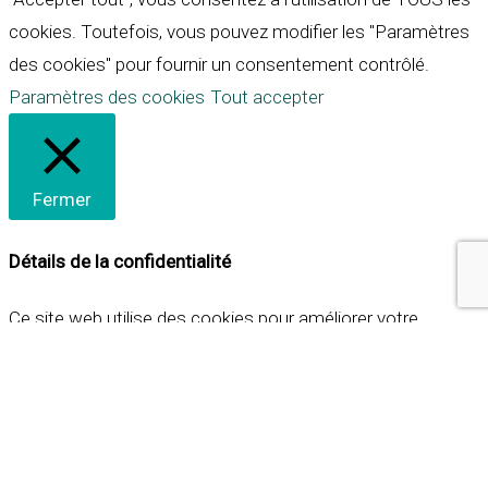
cookies. Toutefois, vous pouvez modifier les "Paramètres
des cookies" pour fournir un consentement contrôlé.
Paramètres des cookies
Tout accepter
Fermer
Détails de la confidentialité
Ce site web utilise des cookies pour améliorer votre
expérience lorsque vous naviguez sur le site. Parmi ceux-ci,
les cookies qui sont catégorisés comme nécessaires sont
stockés sur votre navigateur car ils sont essentiels pour
les fonctionnalités de base du site web. Nous utilisons
également des cookies tiers qui nous aident à analyser et à