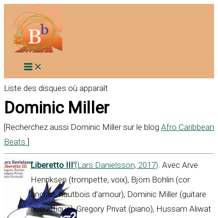
Aller
au
contenu
Liste des disques où apparaît
Dominic Miller
[Recherchez aussi Dominic Miller sur le blog
Afro Caribbean
Beats
]
Liberetto III
(Lars Danielsson, 2017)
. Avec Arve
Henriksen (trompette, voix), Björn Bohlin (cor
anglais, hautbois d’amour), Dominic Miller (guitare
acoustique), Gregory Privat (piano), Hussam Aliwat