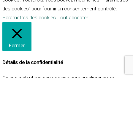
des cookies" pour fournir un consentement contrôlé.
Paramètres des cookies
Tout accepter
Fermer
Détails de la confidentialité
Ce site web utilise des cookies pour améliorer votre
expérience lorsque vous naviguez sur le site. Parmi ceux-ci,
les cookies qui sont catégorisés comme nécessaires sont
stockés sur votre navigateur car ils sont essentiels pour
les fonctionnalités de base du site web. Nous utilisons
également des cookies tiers qui nous aident à analyser et à
comprendre comment vous utilisez ce site web. Ces