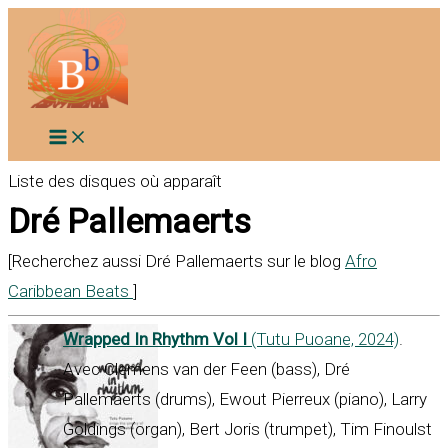
Aller
au
contenu
Liste des disques où apparaît
Dré Pallemaerts
[Recherchez aussi Dré Pallemaerts sur le blog
Afro
Caribbean Beats
]
Wrapped In Rhythm Vol I
(Tutu Puoane, 2024)
.
Avec Clemens van der Feen (bass), Dré
Pallemaerts (drums), Ewout Pierreux (piano), Larry
Goldings (organ), Bert Joris (trumpet), Tim Finoulst