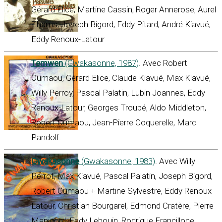
Gérard Elice, Martine Cassin, Roger Annerose, Aurel
Thams, Joseph Bigord, Eddy Pitard, André Kiavué,
Eddy Renoux-Latour
Temwen
(Gwakasonne, 1987)
. Avec Robert
Oumaou, Gérard Elice, Claude Kiavué, Max Kiavué,
Willy Perroy, Pascal Palatin, Lubin Joannes, Eddy
Renoux-Latour, Georges Troupé, Aldo Middleton,
Robert Oumaou, Jean-Pierre Coquerelle, Marc
Pandolf.
Gwakasonne
(Gwakasonne, 1983)
. Avec Willy
Perrot, Max Kiavué, Pascal Palatin, Joseph Bigord,
Robert Oumaou + Martine Sylvestre, Eddy Renoux
Latour, Christian Bourgarel, Edmond Cratère, Pierre
Manicord, Eddy Lebouin, Rodrigue Francillone