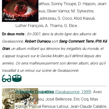
Jeanlys, H. Balthus, Sonny Troupé, D. Hippon, Jean-
Claude Descieux, Olivier Vamur, M. Sylvestre,
Kolimaya, F. Ladrezeau, G. Coco, Klod Kiavué,
Luther François, A. Thams, G. Elice…
En deux mots :
En 2007, dans la droite ligne des albums de
Gwakasonné,
Robert Oumaou
sort
Sang Comment Terre /Piti Ké
Gran
, un album militant qui dénonce les inégalités du monde, et
s'appuie toujours sur le Gwoka Modèn qu'il défend depuis des
années. Ce sera malheureusement son dernier album, alors qu'il
travaillait à un retour sur scène de Gwakasonné.
Présumés Coupables
(Gwakasonné, 1999)
. Avec
Robert Oumaou, José Bellerose, Eric Coq, Max
Kiavué, Pascal Renoux-Latour, Jean-Claude Calabre,