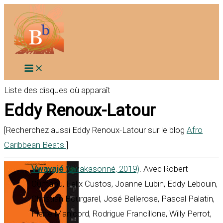
Aller
au
contenu
Liste des disques où apparaît
Eddy Renoux-Latour
[Recherchez aussi Eddy Renoux-Latour sur le blog
Afro
Caribbean Beats
]
Vwayajé
(Gwakasonné, 2019)
. Avec Robert
Oumaou, Felix Custos, Joanne Lubin, Eddy Lebouin,
Christian Bourgarel, José Bellerose, Pascal Palatin,
Pierre Manicord, Rodrigue Francillone, Willy Perrot,