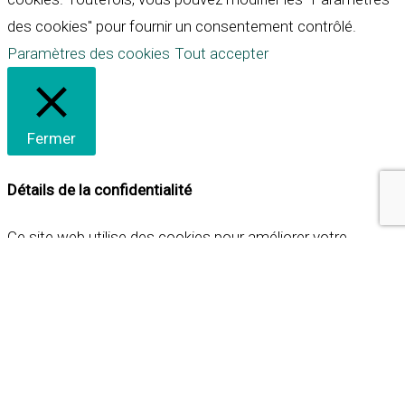
des cookies" pour fournir un consentement contrôlé.
Paramètres des cookies
Tout accepter
Fermer
Détails de la confidentialité
Ce site web utilise des cookies pour améliorer votre
expérience lorsque vous naviguez sur le site. Parmi ceux-ci,
les cookies qui sont catégorisés comme nécessaires sont
stockés sur votre navigateur car ils sont essentiels pour
les fonctionnalités de base du site web. Nous utilisons
également des cookies tiers qui nous aident à analyser et à
comprendre comment vous utilisez ce site web. Ces