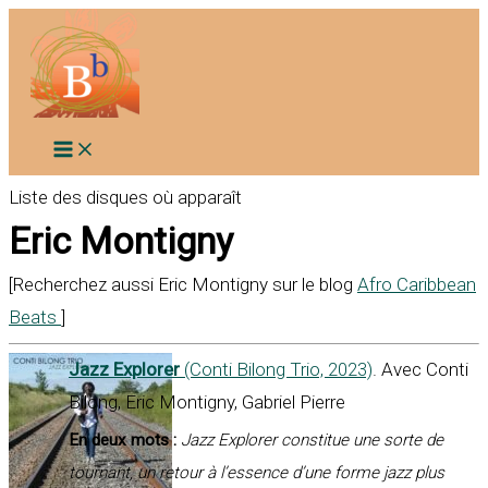
Aller
au
contenu
Liste des disques où apparaît
Eric Montigny
[Recherchez aussi Eric Montigny sur le blog
Afro Caribbean
Beats
]
Jazz Explorer
(Conti Bilong Trio, 2023)
. Avec Conti
Bilong, Eric Montigny, Gabriel Pierre
En deux mots :
Jazz Explorer constitue une sorte de
tournant, un retour à l’essence d’une forme jazz plus