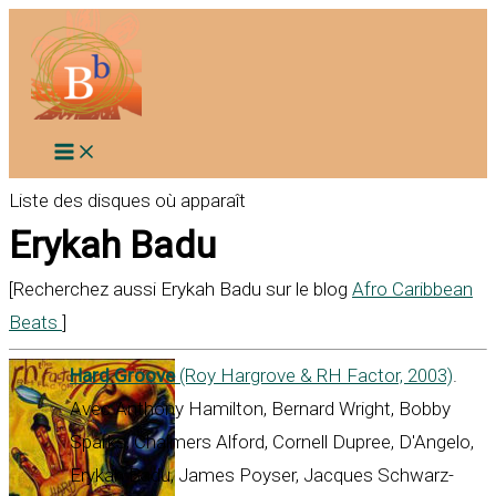
Aller
au
contenu
Liste des disques où apparaît
Erykah Badu
[Recherchez aussi Erykah Badu sur le blog
Afro Caribbean
Beats
]
Hard Groove
(Roy Hargrove & RH Factor, 2003)
.
Avec Anthony Hamilton, Bernard Wright, Bobby
Sparks, Chalmers Alford, Cornell Dupree, D'Angelo,
Erykah Badu, James Poyser, Jacques Schwarz-