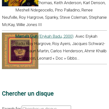
Bart, Jason Thomas, Keith Anderson, Karl Denson,
Meshell Ndegeocello, Pino Palladino, Renee
Neufville, Roy Hargrove, Spanky, Steve Coleman, Stephanie
McKay, Willie Jones III
Mama’s Gun
(Erykah Badu, 2000)
. Avec Erykah
Badu, Roy Hargrove, Roy Ayers, Jacques Schwarz-
Bart, Shaun Martin, Carlos Henderson, Ahmir Khalib
Thompson, Leonard « Doc » Gibbs…
Chercher un disque
Search for: