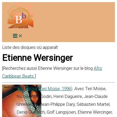
Aller
au
contenu
Liste des disques où apparaît
Etienne Wersinger
[Recherchez aussi Etienne Wersinger sur le blog
Afro
Caribbean Beats
]
Teri Moïse
(Teri Moïse, 1996)
. Avec Teri Moïse,
Nicolas "Air" Godin, Henri Daguerre, Jean-Claude
Ghrenassia, Jean-Philippe Dary, Sébastien Martel,
Denis Guivarch, Golf Langsjoen, Etienne Wercinger,