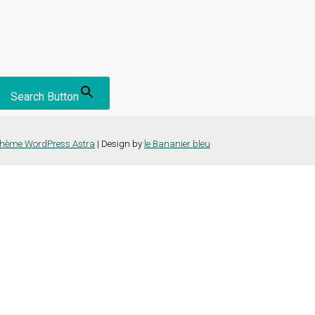
Search Button
hème WordPress Astra
| Design by
le Bananier bleu
nce la plus pertinente en mémorisant vos préférences et vos visites répét
es cookies" pour fournir un consentement contrôlé.