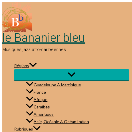
Aller
au
contenu
le Bananier bleu
Musiques jazz afro-caribéennes
Régions
Guadeloupe & Martinique
France
Afrique
Caraïbes
Amériques
Asie, Océanie & Océan Indien
Rubriques