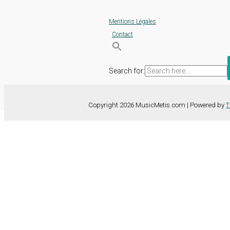
Mentions Légales
Contact
Search for:
Copyright 2026 MusicMetis.com | Powered by
T
Nous utilisons des cookies sur notre site Web pour vous offrir l'expérie
TOUS les cookies. Toutefois, vous pouvez modifier les "Paramètres d
Paramètres des cookies
Tout accepter
Fermer
Détails de la confidentialité