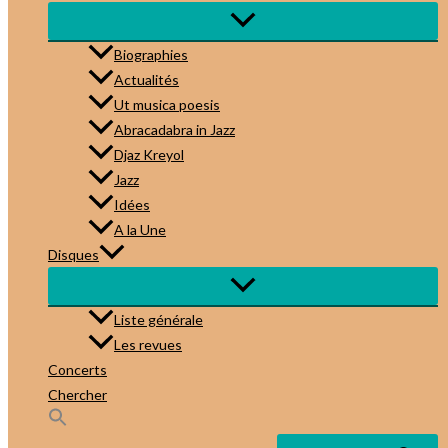
Biographies
Actualités
Ut musica poesis
Abracadabra in Jazz
Djaz Kreyol
Jazz
Idées
A la Une
Disques
Liste générale
Les revues
Concerts
Chercher