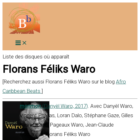
Aller
au
contenu
Liste des disques où apparaît
Florans Féliks Waro
[Recherchez aussi Florans Féliks Waro sur le blog
Afro
Caribbean Beats
]
monmon
(Danyèl Waro, 2017)
. Avec Danyèl Waro,
Vincent Phileas, Loran Dalo, Stéphane Gaze, Gilles
Lauret, Sami Pageaux Waro, Jean-Claude
Acquaviva, Florans Féliks Waro