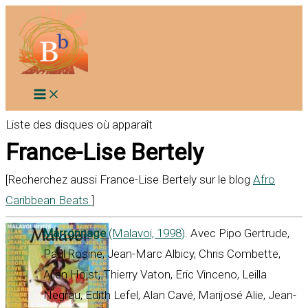
Aller
au
contenu
Liste des disques où apparaît
France-Lise Bertely
[Recherchez aussi France-Lise Bertely sur le blog
Afro
Caribbean Beats
]
Marronnage
(Malavoi, 1998)
. Avec Pipo Gertrude,
Paul Rosine, Jean-Marc Albicy, Chris Combette,
Allen Hoist, Thierry Vaton, Eric Vinceno, Leilla
Negrau, Edith Lefel, Alan Cavé, Marijosé Alie, Jean-