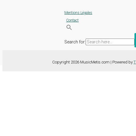
Mentions Légales
Contact
Search for:
Copyright 2026 MusicMetis.com | Powered by
T
Nous utilisons des cookies sur notre site Web pour vous offrir l'expérie
TOUS les cookies. Toutefois, vous pouvez modifier les "Paramètres d
Paramètres des cookies
Tout accepter
Fermer
Détails de la confidentialité