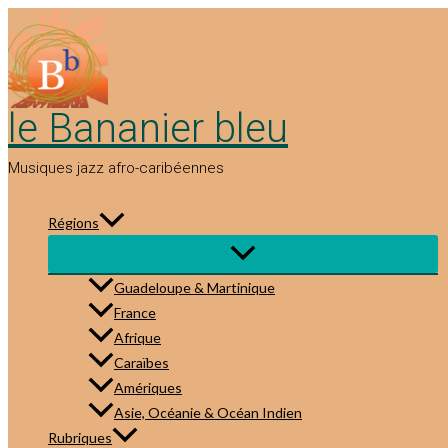
Aller
au
contenu
le Bananier bleu
Musiques jazz afro-caribéennes
Régions
Guadeloupe & Martinique
France
Afrique
Caraïbes
Amériques
Asie, Océanie & Océan Indien
Rubriques