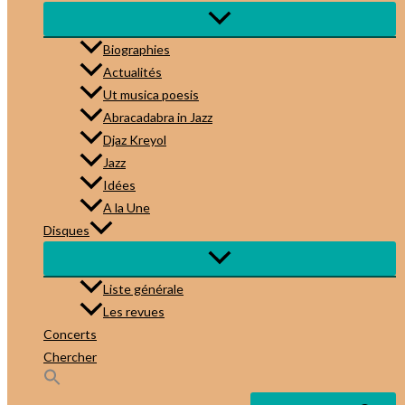
Biographies
Actualités
Ut musica poesis
Abracadabra in Jazz
Djaz Kreyol
Jazz
Idées
A la Une
Disques
Liste générale
Les revues
Concerts
Chercher