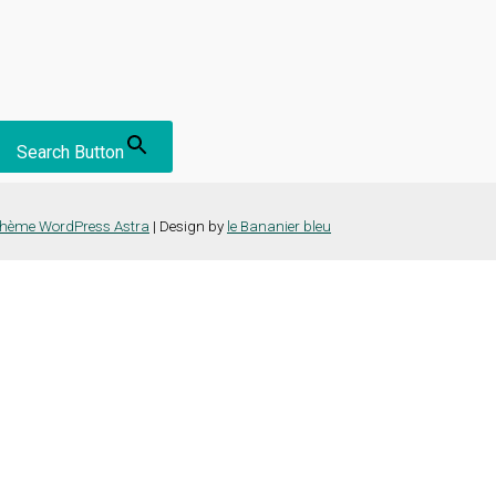
Search Button
hème WordPress Astra
| Design by
le Bananier bleu
nce la plus pertinente en mémorisant vos préférences et vos visites répét
es cookies" pour fournir un consentement contrôlé.