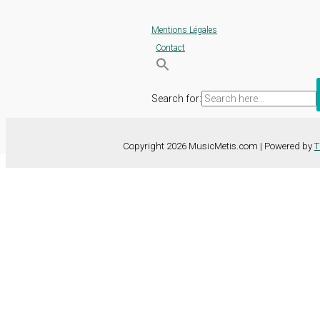
Mentions Légales
Contact
Search for:
Copyright 2026 MusicMetis.com | Powered by
T
Nous utilisons des cookies sur notre site Web pour vous offrir l'expérie
TOUS les cookies. Toutefois, vous pouvez modifier les "Paramètres d
Paramètres des cookies
Tout accepter
Fermer
Détails de la confidentialité