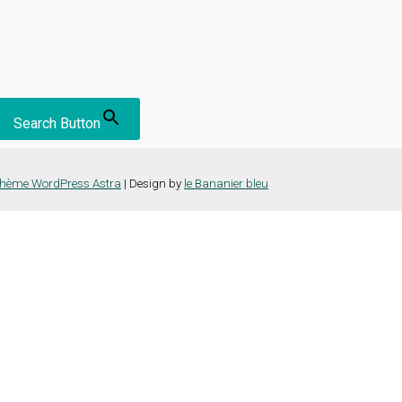
Search Button
hème WordPress Astra
| Design by
le Bananier bleu
nce la plus pertinente en mémorisant vos préférences et vos visites répét
es cookies" pour fournir un consentement contrôlé.