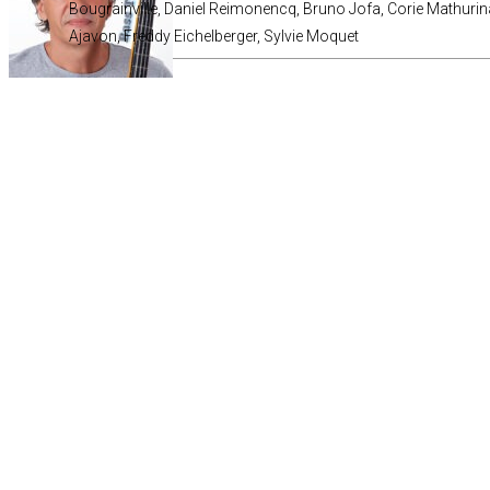
Bougrainville, Daniel Reimonencq, Bruno Jofa, Corie Mathuri
Ajavon, Freddy Eichelberger, Sylvie Moquet