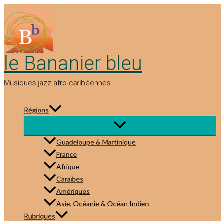
Aller
au
contenu
le Bananier bleu
Musiques jazz afro-caribéennes
Régions
Guadeloupe & Martinique
France
Afrique
Caraïbes
Amériques
Asie, Océanie & Océan Indien
Rubriques