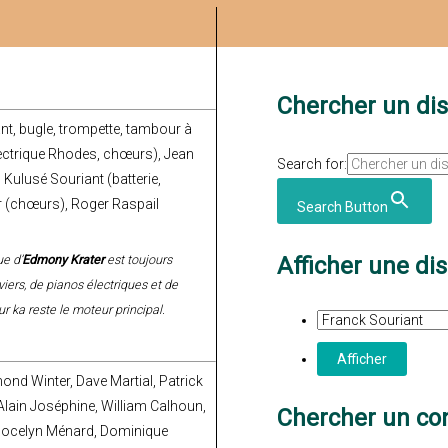
Chercher un di
nt, bugle, trompette, tambour à
lectrique Rhodes, chœurs), Jean
Search for:
Kulusé Souriant (batterie,
r (chœurs), Roger Raspail
Search Button
e d’
Edmony Krater
est toujours
Afficher une di
viers, de pianos électriques et de
 ka reste le moteur principal.
ond Winter, Dave Martial, Patrick
lain Joséphine, William Calhoun,
Chercher un con
 Jocelyn Ménard, Dominique