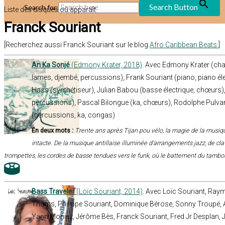
Search Button
Search for:
Liste des disques où apparaît
Franck Souriant
[Recherchez aussi Franck Souriant sur le blog
Afro Caribbean Beats
]
An Ka Sonjé
(Edmony Krater, 2018)
. Avec Edmony Krater (cha
lames, djembé, percussions), Frank Souriant (piano, piano é
Hass (synthétiseur), Julian Babou (basse électrique, chœurs), 
percussions), Pascal Bilongue (ka, chœurs), Rodolphe Pulva
(percussions, ka, congas)
En deux mots :
Trente ans après Tijan pou vélo, la magie de la musiqu
intacte. De la musique antillaise illuminée d’arrangements jazz, de cla
trompettes, les cordes de basse tendues vers le funk, où le battement du tambour
Bass Traveler
(Loïc Souriant, 2014)
. Avec Loïc Souriant, Raym
Thams, Philippe Souriant, Dominique Bérose, Sonny Troupé, A
Yann Moniez, Jérôme Bès, Franck Souriant, Fred Jr Desplan,