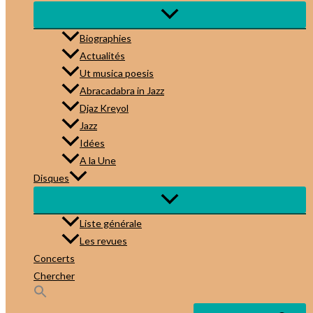
Biographies
Actualités
Ut musica poesis
Abracadabra in Jazz
Djaz Kreyol
Jazz
Idées
A la Une
Disques
Liste générale
Les revues
Concerts
Chercher