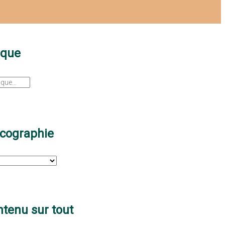
sque
scographie
tenu sur tout