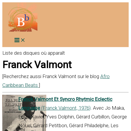
Aller
au
contenu
Liste des disques où apparaît
Franck Valmont
[Recherchez aussi Franck Valmont sur le blog
Afro
Caribbean Beats
]
Franck Valmont Et Syncro Rhytmic Eclectic
Language
(Franck Valmont, 1976)
. Avec Jo Maka,
Louis Xavier, Yves Dolphin, Gérard Curbillon, George
Nouel, Gérard Petitbon, Gérard Philadelphe, Les