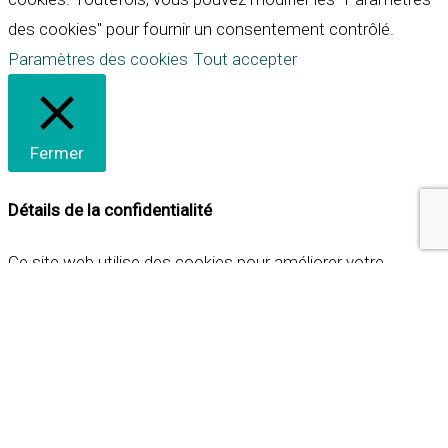
des cookies" pour fournir un consentement contrôlé.
Paramètres des cookies
Tout accepter
Fermer
Détails de la confidentialité
Ce site web utilise des cookies pour améliorer votre
expérience lorsque vous naviguez sur le site. Parmi ceux-ci,
les cookies qui sont catégorisés comme nécessaires sont
stockés sur votre navigateur car ils sont essentiels pour
les fonctionnalités de base du site web. Nous utilisons
également des cookies tiers qui nous aident à analyser et à
comprendre comment vous utilisez ce site web. Ces