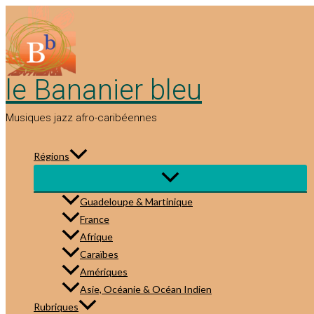
Aller
au
contenu
le Bananier bleu
Musiques jazz afro-caribéennes
Régions
Guadeloupe & Martinique
France
Afrique
Caraïbes
Amériques
Asie, Océanie & Océan Indien
Rubriques