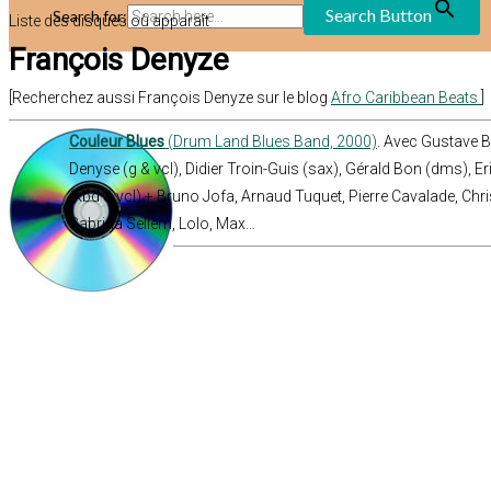
Search Button
Search for:
Liste des disques où apparaît
François Denyze
[Recherchez aussi François Denyze sur le blog
Afro Caribbean Beats
]
Couleur Blues
(Drum Land Blues Band, 2000)
. Avec Gustave B
Denyse (g & vcl), Didier Troin-Guis (sax), Gérald Bon (dms), 
(kbd & vcl) + Bruno Jofa, Arnaud Tuquet, Pierre Cavalade, Chri
Sabrina Sellem, Lolo, Max…