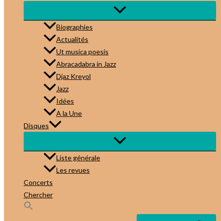
Biographies
Actualités
Ut musica poesis
Abracadabra in Jazz
Djaz Kreyol
Jazz
Idées
A la Une
Disques
Liste générale
Les revues
Concerts
Chercher