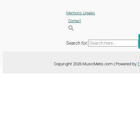
Mentions Légales
Contact
Search for:
Copyright 2026 MusicMetis.com | Powered by
T
Nous utilisons des cookies sur notre site Web pour vous offrir l'expérie
TOUS les cookies. Toutefois, vous pouvez modifier les "Paramètres d
Paramètres des cookies
Tout accepter
Fermer
Détails de la confidentialité