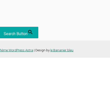
Search Button
hème WordPress Astra
| Design by
le Bananier bleu
nce la plus pertinente en mémorisant vos préférences et vos visites répét
es cookies" pour fournir un consentement contrôlé.