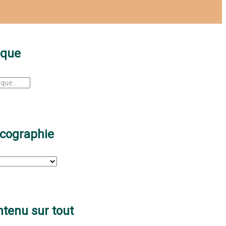
sque
scographie
tenu sur tout