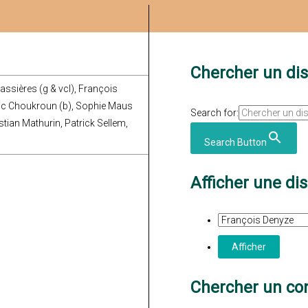
Chercher un di
assières (g & vcl), François
Eric Choukroun (b), Sophie Maus
Search for:
stian Mathurin, Patrick Sellem,
Search Button
Afficher une di
Chercher un con