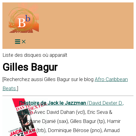
Aller
au
contenu
Liste des disques où apparaît
Gilles Bagur
[Recherchez aussi Gilles Bagur sur le blog
Afro Caribbean
Beats
]
l’Histoire de Jack le Jazzman
(David Dexter D.,
1993)
. Avec David Dahan (vcl), Eric Seva &
Stéphane Djanié (sax), Gilles Bagur (tp), Hamir
Shams (trb), Dominique Bérose (pno), Arnaud