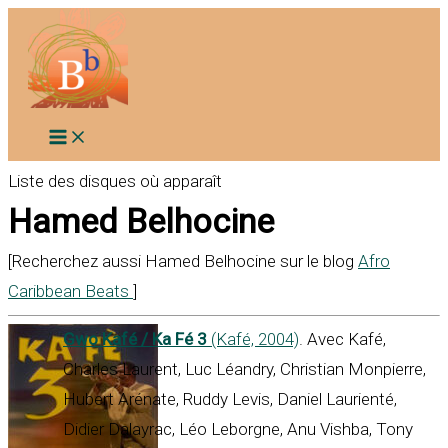
Aller
au
contenu
Liste des disques où apparaît
Hamed Belhocine
[Recherchez aussi Hamed Belhocine sur le blog
Afro
Caribbean Beats
]
Gwo Kafé / Ka Fé 3
(Kafé, 2004)
. Avec Kafé,
Charles Laurent, Luc Léandry, Christian Monpierre,
Hubert Arénate, Ruddy Levis, Daniel Laurienté,
Didier Dalayrac, Léo Leborgne, Anu Vishba, Tony