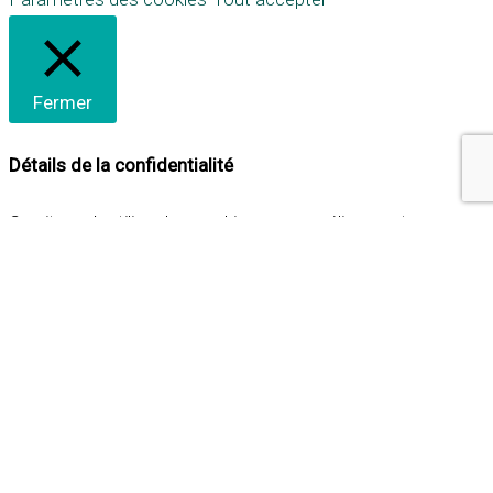
Fermer
Détails de la confidentialité
Ce site web utilise des cookies pour améliorer votre
expérience lorsque vous naviguez sur le site. Parmi ceux-ci,
les cookies qui sont catégorisés comme nécessaires sont
stockés sur votre navigateur car ils sont essentiels pour
les fonctionnalités de base du site web. Nous utilisons
également des cookies tiers qui nous aident à analyser et à
comprendre comment vous utilisez ce site web. Ces
cookies ne seront stockés dans votre navigateur qu'avec
votre consentement. Vous avez également la possibilité de