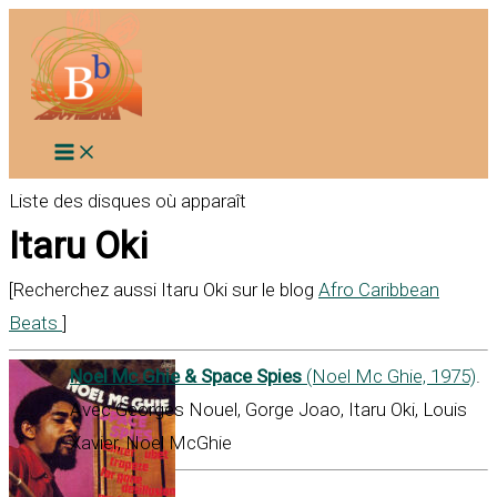
Aller
au
contenu
Liste des disques où apparaît
Itaru Oki
[Recherchez aussi Itaru Oki sur le blog
Afro Caribbean
Beats
]
Noel Mc Ghie & Space Spies
(Noel Mc Ghie, 1975)
.
Avec Georges Nouel, Gorge Joao, Itaru Oki, Louis
Xavier, Noel McGhie