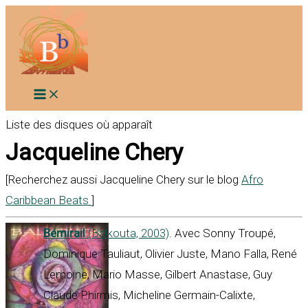
Aller
au
contenu
Liste des disques où apparaît
Jacqueline Chery
[Recherchez aussi Jacqueline Chery sur le blog
Afro
Caribbean Beats
]
Bémirail
(Balkouta, 2003)
. Avec Sonny Troupé,
Dominique Tauliaut, Olivier Juste, Mano Falla, René
Lemoine, Mario Masse, Gilbert Anastase, Guy
Claude Phirmis, Micheline Germain-Calixte,