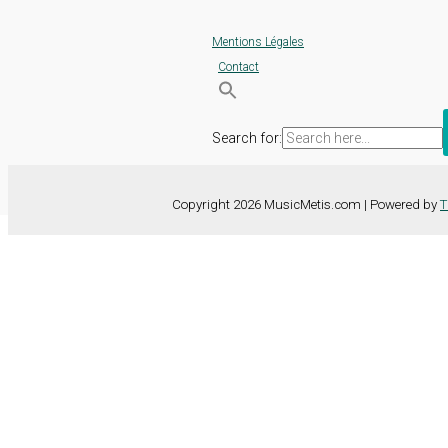
Mentions Légales
Contact
Search for:
Copyright 2026 MusicMetis.com | Powered by
T
Nous utilisons des cookies sur notre site Web pour vous offrir l'expérie
TOUS les cookies. Toutefois, vous pouvez modifier les "Paramètres d
Paramètres des cookies
Tout accepter
Fermer
Détails de la confidentialité