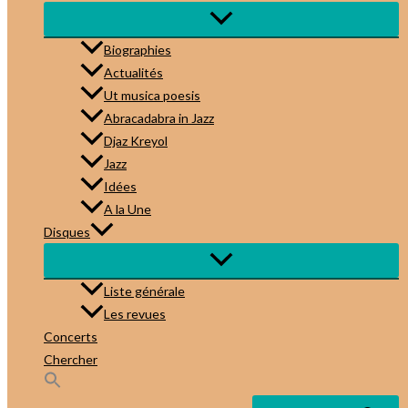
Biographies
Actualités
Ut musica poesis
Abracadabra in Jazz
Djaz Kreyol
Jazz
Idées
A la Une
Disques
Liste générale
Les revues
Concerts
Chercher