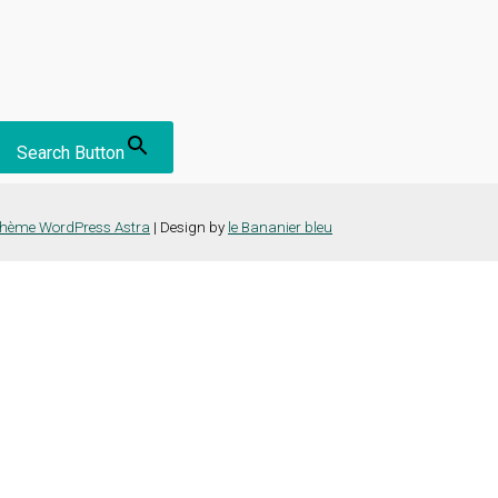
Search Button
hème WordPress Astra
| Design by
le Bananier bleu
nce la plus pertinente en mémorisant vos préférences et vos visites répét
es cookies" pour fournir un consentement contrôlé.