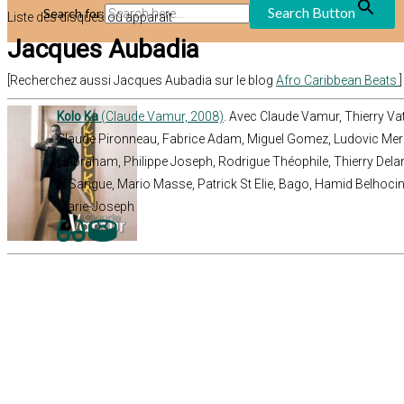
Search Button
Search for:
Liste des disques où apparaît
Jacques Aubadia
[Recherchez aussi Jacques Aubadia sur le blog
Afro Caribbean Beats
]
Kolo Ka
(Claude Vamur, 2008)
. Avec Claude Vamur, Thierry Vat
Claude Pironneau, Fabrice Adam, Miguel Gomez, Ludovic Meril
Habraham, Philippe Joseph, Rodrigue Théophile, Thierry Delana
N’Sangue, Mario Masse, Patrick St Elie, Bago, Hamid Belhoci
Marie-Joseph