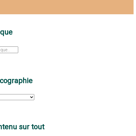
sque
scographie
tenu sur tout