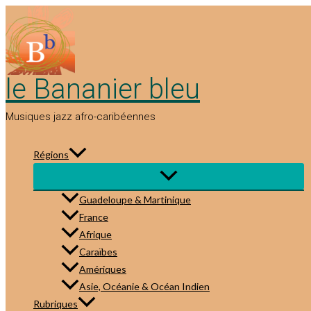
Aller
au
contenu
le Bananier bleu
Musiques jazz afro-caribéennes
Régions
Guadeloupe & Martinique
France
Afrique
Caraïbes
Amériques
Asie, Océanie & Océan Indien
Rubriques