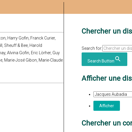
Chercher un di
on, Harry Gofin, Franck Curier,
l, Sheuff & Bee, Harold
Search for:
y, Alvina Gofin, Eric Lörher, Guy
ne, Marie-José Gibon, Marie-Claude
Search Button
Afficher une di
Chercher un con