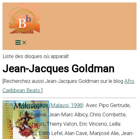
Aller
au
contenu
Liste des disques où apparaît
Jean-Jacques Goldman
[Recherchez aussi Jean-Jacques Goldman sur le blog
Afro
Caribbean Beats
]
Marronnage
(Malavoi, 1998)
. Avec Pipo Gertrude,
Paul Rosine, Jean-Marc Albicy, Chris Combette,
Allen Hoist, Thierry Vaton, Eric Vinceno, Leilla
Negrau, Edith Lefel, Alan Cavé, Marijosé Alie, Jean-