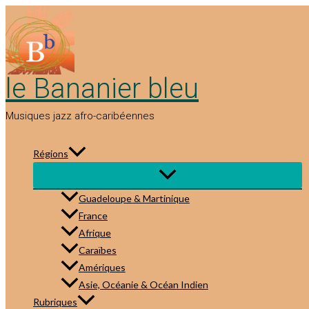
Aller
au
contenu
le Bananier bleu
Musiques jazz afro-caribéennes
Régions
Guadeloupe & Martinique
France
Afrique
Caraïbes
Amériques
Asie, Océanie & Océan Indien
Rubriques