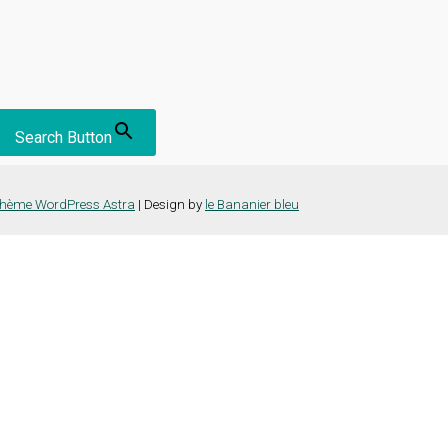
Search Button
hème WordPress Astra
| Design by
le Bananier bleu
nce la plus pertinente en mémorisant vos préférences et vos visites répét
es cookies" pour fournir un consentement contrôlé.