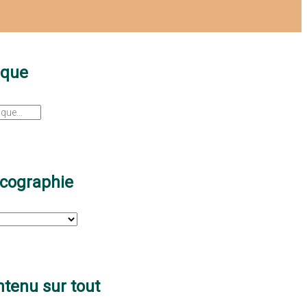
sque
scographie
tenu sur tout