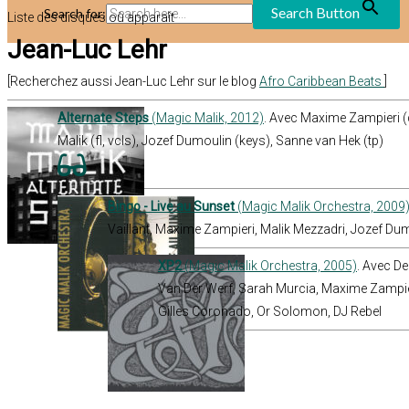
Search Button
Search for:
Liste des disques où apparaît
Jean-Luc Lehr
[Recherchez aussi Jean-Luc Lehr sur le blog
Afro Caribbean Beats
]
Alternate Steps
(Magic Malik, 2012)
. Avec Maxime Zampieri (
Malik (fl, vcls), Jozef Dumoulin (keys), Sanne van Hek (tp)
Bingo - Live au Sunset
(Magic Malik Orchestra, 2009
Vaillant, Maxime Zampieri, Malik Mezzadri, Jozef Du
XP2
(Magic Malik Orchestra, 2005)
. Avec D
Van Der Werf, Sarah Murcia, Maxime Zampier
Gilles Coronado, Or Solomon, DJ Rebel