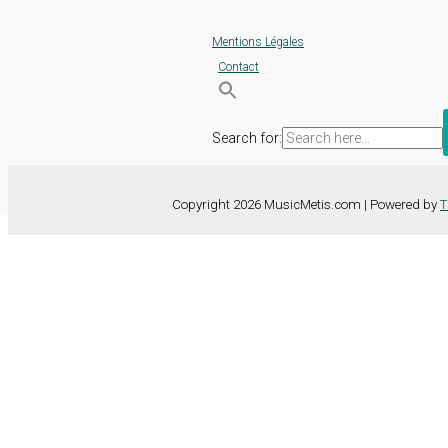
Mentions Légales
Contact
Search for:
Copyright 2026 MusicMetis.com | Powered by
T
Nous utilisons des cookies sur notre site Web pour vous offrir l'expérie
TOUS les cookies. Toutefois, vous pouvez modifier les "Paramètres d
Paramètres des cookies
Tout accepter
Fermer
Détails de la confidentialité