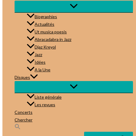
Biographies
Actualités
Ut musica poesis
Abracadabra in Jazz
Djaz Kreyol
Jazz
Idées
A la Une
Disques
Liste générale
Les revues
Concerts
Chercher