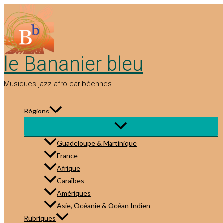
Aller
au
contenu
le Bananier bleu
Musiques jazz afro-caribéennes
Régions
Guadeloupe & Martinique
France
Afrique
Caraïbes
Amériques
Asie, Océanie & Océan Indien
Rubriques