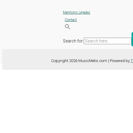
Mentions Légales
Contact
Search for:
Copyright 2026 MusicMetis.com | Powered by
T
Nous utilisons des cookies sur notre site Web pour vous offrir l'expérie
TOUS les cookies. Toutefois, vous pouvez modifier les "Paramètres d
Paramètres des cookies
Tout accepter
Fermer
Détails de la confidentialité