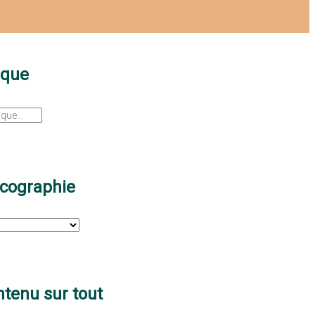
sque
scographie
tenu sur tout