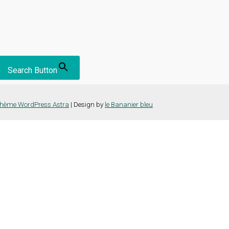
Search Button
hème WordPress Astra
| Design by
le Bananier bleu
nce la plus pertinente en mémorisant vos préférences et vos visites répét
es cookies" pour fournir un consentement contrôlé.