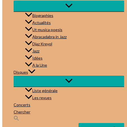
Biographies
Actualités
Ut musica poesis
Abracadabra in Jazz
Djaz Kreyol
Jazz
Idées
A la Une
Disques
Liste générale
Les revues
Concerts
Chercher