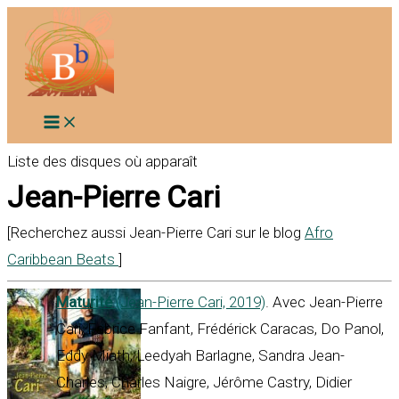
Aller
au
contenu
Liste des disques où apparaît
Jean-Pierre Cari
[Recherchez aussi Jean-Pierre Cari sur le blog
Afro
Caribbean Beats
]
Maturité
(Jean-Pierre Cari, 2019)
. Avec Jean-Pierre
Cari, Fabrice Fanfant, Frédérick Caracas, Do Panol,
Eddy Miath, Leedyah Barlagne, Sandra Jean-
Charles, Charles Naigre, Jérôme Castry, Didier