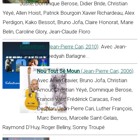
Juste, Dominique Berose, Didier Bride, Christian
Yéyé, Allen Hoist, Patrick Bourgoin Xavier Richardeau, Alex
Perdigon, Kako Bessot, Bruno Jofa, Claire Honorat, Marie
Belin, Caroline Glory, Jean-Claude Floro
Kolostrom
(Jean-Pierre Cari, 2010)
. Avec Jean-
Pierre Cari, Leedyah Barlagne...
Nou Tout Sé Moun
(Jean-Pierre Cari, 2006)
.
Avec Alain Gravier, Bruno Jofa, Christian
Amour, Christian Yéyé, Dominique Berose,
Francis Vala, Frédérick Caracas, Fred
Desplan, Jean-Pierre Cari, Luther François,
Marc Bernos, Marcelle Saint-Gelais,
Raymond D'Huy, Roger Belliny, Sonny Troupé