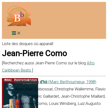
Aller
au
contenu
Liste des disques où apparaît
Jean-Pierre Como
[Recherchez aussi Jean-Pierre Como sur le blog
Afro
Caribbean Beats
]
Les Couleurs d'Ici
(Marc Berthoumieux, 1998)
.
Avec Alain Debiossat, Christophe Wallemme, Flavio
Boltro, Frédéric Gaillardet, Jean-Christophe Maillard,
Jean-Pierre Como, Louis Winsberg, Luiz Augusto