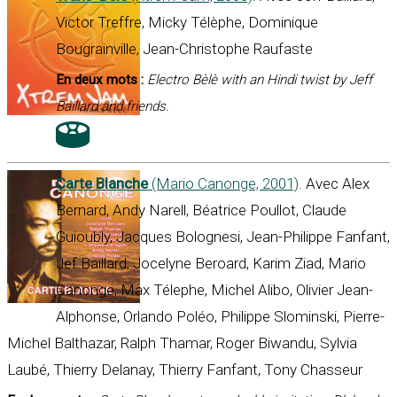
Victor Treffre, Micky Télèphe, Dominique
Bougrainville, Jean-Christophe Raufaste
En deux mots :
Electro Bèlè with an Hindi twist by Jeff
Baillard and friends
.
Carte Blanche
(Mario Canonge, 2001)
. Avec Alex
Bernard, Andy Narell, Béatrice Poullot, Claude
Guioubly, Jacques Bolognesi, Jean-Philippe Fanfant,
Jef Baillard, Jocelyne Beroard, Karim Ziad, Mario
Canonge, Max Télephe, Michel Alibo, Olivier Jean-
Alphonse, Orlando Poléo, Philippe Slominski, Pierre-
Michel Balthazar, Ralph Thamar, Roger Biwandu, Sylvia
Laubé, Thierry Delanay, Thierry Fanfant, Tony Chasseur