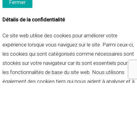
Fermer
Détails de la confidentialité
Ce site web utilise des cookies pour améliorer votre
expérience lorsque vous naviguez sur le site. Parmi ceux-ci,
les cookies qui sont catégorisés comme nécessaires sont
stockés sur votre navigateur car ils sont essentiels pour
les fonctionnalités de base du site web. Nous utilisons
également des cookies tiers qui nous aident à analyser et à
comprendre comment vous utilisez ce site web. Ces
cookies ne seront stockés dans votre navigateur qu'avec
votre consentement. Vous avez également la possibilité de
refuser ces cookies. Mais la désactivation de certains de
ces cookies peut affecter votre expérience de navigation.
Indispensables