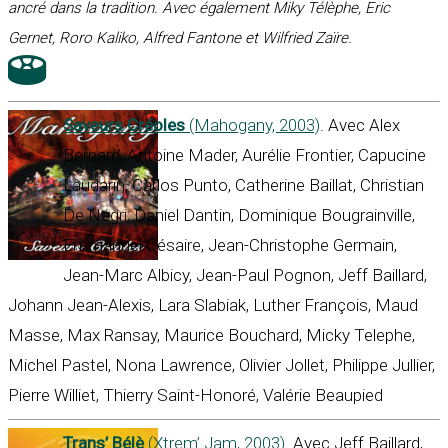
ancré dans la tradition. Avec également Miky Télèphe, Eric
Gernet, Roro Kaliko, Alfred Fantone et Wilfried Zaïre.
Saveurs Créoles
(Mahogany, 2003)
. Avec Alex
Bernard, Antoine Mader, Aurélie Frontier, Capucine
Laudarin, Carlos Punto, Catherine Baillat, Christian
De Négri, Daniel Dantin, Dominique Bougrainville,
Emmanuel Césaire, Jean-Christophe Germain,
Jean-Marc Albicy, Jean-Paul Pognon, Jeff Baillard,
Johann Jean-Alexis, Lara Slabiak, Luther François, Maud
Masse, Max Ransay, Maurice Bouchard, Micky Telephe,
Michel Pastel, Nona Lawrence, Olivier Jollet, Philippe Jullier,
Pierre Williet, Thierry Saint-Honoré, Valérie Beaupied
Trans’ Bélè
(Xtrem’ Jam, 2003)
. Avec Jeff Baillard,