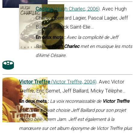
Cadène
(Hugh Charlec, 2006)
. Avec Hugh
Charlec, Bernard Lagier, Pascal Lagier, Jeff
Baillard, Patrick Saint-Elie…
En deux mots :
Avec la complicité de Jeff
Baillard,
Hugh Charlec
met en musique les mots
d'Aimé Césaire.
Victor Treffre
(Victor Treffre, 2004)
. Avec Victor
Treffre, Eric Gernet, Jeff Baillard, Micky Télèphe…
En deux mots :
La voix reconnaissable de
Victor Treffre
était celle qu’avait choisie Jeff Baillard pour son projet
électro bèlè Xtrem Jam. Jeff est également à la
manœuvre sur cet album éponyme de Victor Treffre plus