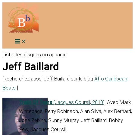
Aller
au
contenu
Liste des disques où apparaît
Jeff Baillard
[Recherchez aussi Jeff Baillard sur le blog
Afro Caribbean
Beats
]
Trails Of Tears
(Jacques Coursil, 2010)
. Avec Mark
Whitecage, Perry Robinson, Alan Silva, Alex Bernard,
José Zebina, Sunny Murray, Jeff Baillard, Bobby
Few, Jacques Coursil