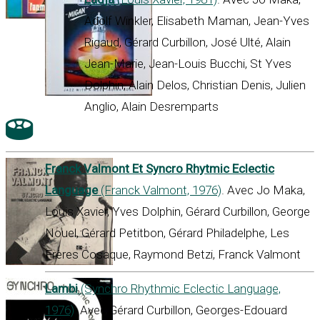
Adolf Winkler, Elisabeth Maman, Jean-Yves
Rigaud, Gérard Curbillon, José Ulté, Alain
Jean-Marie, Jean-Louis Bucchi, St Yves
Dolphin, Alain Delos, Christian Denis, Julien
Anglio, Alain Desremparts
Franck Valmont Et Syncro Rhytmic Eclectic
Language
(Franck Valmont, 1976)
. Avec Jo Maka,
Louis Xavier, Yves Dolphin, Gérard Curbillon, George
Nouel, Gérard Petitbon, Gérard Philadelphe, Les
Frères Cosaque, Raymond Betzi, Franck Valmont
Lambi
(Synchro Rhythmic Eclectic Language,
1976)
. Avec Gérard Curbillon, Georges-Edouard