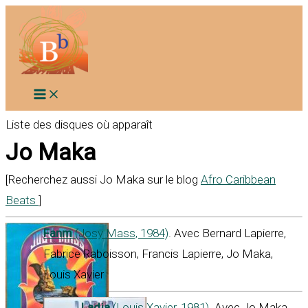
Aller
au
contenu
Liste des disques où apparaît
Jo Maka
[Recherchez aussi Jo Maka sur le blog
Afro Caribbean
Beats
]
Fanm
(Josy Mass, 1984)
. Avec Bernard Lapierre,
Fabrice Raboisson, Francis Lapierre, Jo Maka,
Louis Xavier
Ladja
(Louis Xavier, 1981)
. Avec Jo Maka,