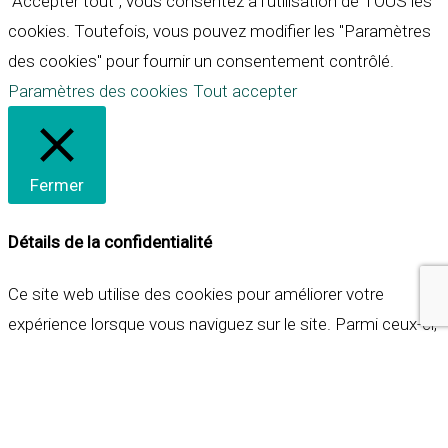
"Accepter tout", vous consentez à l'utilisation de TOUS les
cookies. Toutefois, vous pouvez modifier les "Paramètres
des cookies" pour fournir un consentement contrôlé.
Paramètres des cookies
Tout accepter
Fermer
Détails de la confidentialité
Ce site web utilise des cookies pour améliorer votre
expérience lorsque vous naviguez sur le site. Parmi ceux-ci,
les cookies qui sont catégorisés comme nécessaires sont
stockés sur votre navigateur car ils sont essentiels pour
les fonctionnalités de base du site web. Nous utilisons
également des cookies tiers qui nous aident à analyser et à