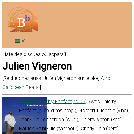
Aller
au
contenu
Liste des disques où apparaît
Julien Vigneron
[Recherchez aussi Julien Vigneron sur le blog
Afro
Caribbean Beats
]
Intimes
(Thierry Fanfant, 2005)
. Avec Thierry
Fanfant (b, cb, drms prog.), Norbert Lucarain (vibe),
Jean-Luc Léonardon (wurl.), Thierry Vaton (kbd),
Patrick Saint-Elié (tambour), Charly Obin (perc),