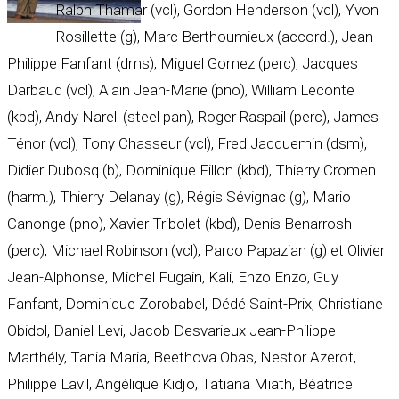
Ralph Thamar (vcl), Gordon Henderson (vcl), Yvon
Rosillette (g), Marc Berthoumieux (accord.), Jean-
Philippe Fanfant (dms), Miguel Gomez (perc), Jacques
Darbaud (vcl), Alain Jean-Marie (pno), William Leconte
(kbd), Andy Narell (steel pan), Roger Raspail (perc), James
Ténor (vcl), Tony Chasseur (vcl), Fred Jacquemin (dsm),
Didier Dubosq (b), Dominique Fillon (kbd), Thierry Cromen
(harm.), Thierry Delanay (g), Régis Sévignac (g), Mario
Canonge (pno), Xavier Tribolet (kbd), Denis Benarrosh
(perc), Michael Robinson (vcl), Parco Papazian (g) et Olivier
Jean-Alphonse, Michel Fugain, Kali, Enzo Enzo, Guy
Fanfant, Dominique Zorobabel, Dédé Saint-Prix, Christiane
Obidol, Daniel Levi, Jacob Desvarieux Jean-Philippe
Marthély, Tania Maria, Beethova Obas, Nestor Azerot,
Philippe Lavil, Angélique Kidjo, Tatiana Miath, Béatrice