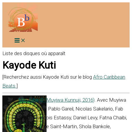
Aller
au
contenu
Liste des disques où apparaît
Kayode Kuti
[Recherchez aussi Kayode Kuti sur le blog
Afro Caribbean
Beats
]
Mo-Juba-O
(Muyiwa Kunnuji, 2016)
. Avec Muyiwa
Kunnuji, Tom Pablo Gareil, Nicolas Sakelario, Fab
Smith, Francois Estassy, Daniel Levy, Fatna Chaibi,
Jean-Baptiste Saint-Martin, Shola Bankole,