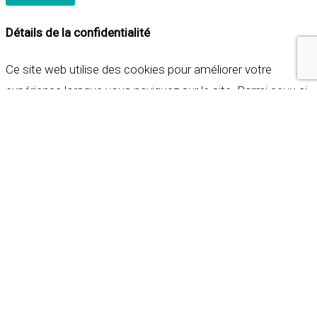
Détails de la confidentialité
Ce site web utilise des cookies pour améliorer votre
expérience lorsque vous naviguez sur le site. Parmi ceux-ci,
les cookies qui sont catégorisés comme nécessaires sont
stockés sur votre navigateur car ils sont essentiels pour
les fonctionnalités de base du site web. Nous utilisons
également des cookies tiers qui nous aident à analyser et à
comprendre comment vous utilisez ce site web. Ces
cookies ne seront stockés dans votre navigateur qu'avec
votre consentement. Vous avez également la possibilité de
refuser ces cookies. Mais la désactivation de certains de
ces cookies peut affecter votre expérience de navigation.
Indispensables