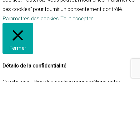
des cookies" pour fournir un consentement contrôlé.
Paramètres des cookies
Tout accepter
Fermer
Détails de la confidentialité
Ce site web utilise des cookies pour améliorer votre
expérience lorsque vous naviguez sur le site. Parmi ceux-ci,
les cookies qui sont catégorisés comme nécessaires sont
stockés sur votre navigateur car ils sont essentiels pour
les fonctionnalités de base du site web. Nous utilisons
également des cookies tiers qui nous aident à analyser et à
comprendre comment vous utilisez ce site web. Ces