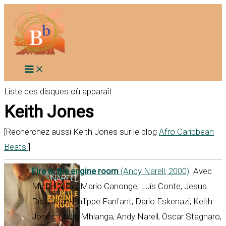
Aller
au
contenu
Liste des disques où apparaît
Keith Jones
[Recherchez aussi Keith Jones sur le blog
Afro Caribbean
Beats
]
Fire in the engine room
(Andy Narell, 2000)
. Avec
Michel Alibo, Mario Canonge, Luis Conte, Jesus
Diaz, Jean-Philippe Fanfant, Dario Eskenazi, Keith
Jones, Louis Mhlanga, Andy Narell, Oscar Stagnaro,