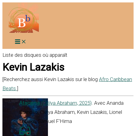
Aller
au
contenu
Liste des disques où apparaît
Kevin Lazakis
[Recherchez aussi Kevin Lazakis sur le blog
Afro Caribbean
Beats
]
Atacama
(Clélya Abraham, 2025)
. Avec Ananda
Brandão, Clélya Abraham, Kevin Lazakis, Lionel
Loueke, Samuel F'Hima