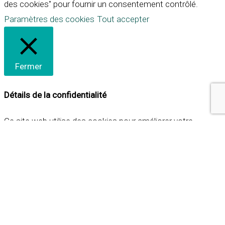
des cookies" pour fournir un consentement contrôlé.
Paramètres des cookies
Tout accepter
Fermer
Détails de la confidentialité
Ce site web utilise des cookies pour améliorer votre
expérience lorsque vous naviguez sur le site. Parmi ceux-ci,
les cookies qui sont catégorisés comme nécessaires sont
stockés sur votre navigateur car ils sont essentiels pour
les fonctionnalités de base du site web. Nous utilisons
également des cookies tiers qui nous aident à analyser et à
comprendre comment vous utilisez ce site web. Ces