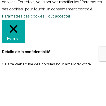
cookies. Toutefois, vous pouvez modifier les "Paramètres
des cookies" pour fournir un consentement contrôlé.
Paramètres des cookies
Tout accepter
Fermer
Détails de la confidentialité
Ce site web utilise des cookies pour améliorer votre
expérience lorsque vous naviguez sur le site. Parmi ceux-ci,
les cookies qui sont catégorisés comme nécessaires sont
stockés sur votre navigateur car ils sont essentiels pour
les fonctionnalités de base du site web. Nous utilisons
également des cookies tiers qui nous aident à analyser et à