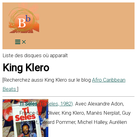
Aller
au
contenu
Liste des disques où apparaît
King Klero
[Recherchez aussi King Klero sur le blog
Afro Caribbean
Beats
]
Ti Seles
(Ti Seles, 1982)
. Avec Alexandre Adon,
France-Lise Olivier, King Klero, Manès Nerplat, Guy
Jacquet, Gérard Pommer, Michel Halley, Aurélien
Celeste