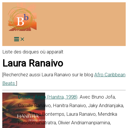
Aller
au
contenu
Liste des disques où apparaît
Laura Ranaivo
[Recherchez aussi Laura Ranaivo sur le blog
Afro Caribbean
Beats
]
Omeko Anao
(Hanitra, 1998)
. Avec Bruno Jofa,
Camille Ranaivo, Hanitra Ranaivo, Jaky Andrianjaka,
Jean-Marc Bontemps, Laura Ranaivo, Mendrika
Rasolomahatratra, Olivier Andriamanpiamina,