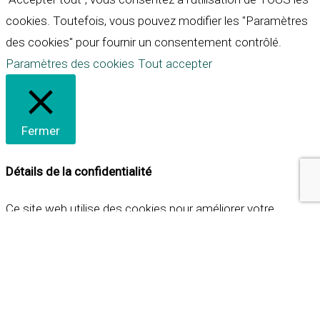
cookies. Toutefois, vous pouvez modifier les "Paramètres
des cookies" pour fournir un consentement contrôlé.
Paramètres des cookies
Tout accepter
Fermer
Détails de la confidentialité
Ce site web utilise des cookies pour améliorer votre
expérience lorsque vous naviguez sur le site. Parmi ceux-ci,
les cookies qui sont catégorisés comme nécessaires sont
stockés sur votre navigateur car ils sont essentiels pour
les fonctionnalités de base du site web. Nous utilisons
également des cookies tiers qui nous aident à analyser et à