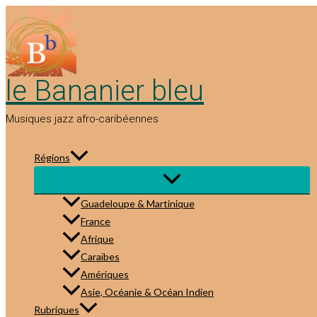
Aller
au
contenu
le Bananier bleu
Musiques jazz afro-caribéennes
Régions
Guadeloupe & Martinique
France
Afrique
Caraïbes
Amériques
Asie, Océanie & Océan Indien
Rubriques