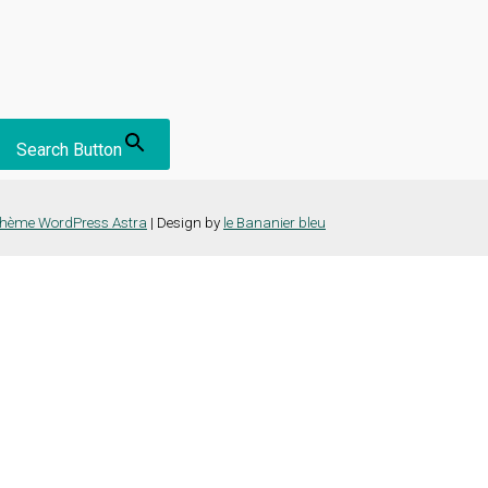
Search Button
hème WordPress Astra
| Design by
le Bananier bleu
nce la plus pertinente en mémorisant vos préférences et vos visites répét
es cookies" pour fournir un consentement contrôlé.