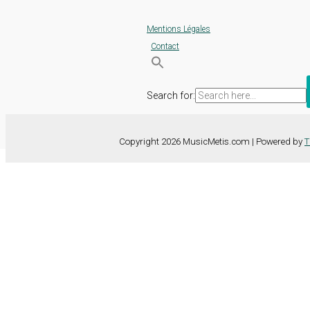
Mentions Légales
Contact
Search for:
Copyright 2026 MusicMetis.com | Powered by
T
Nous utilisons des cookies sur notre site Web pour vous offrir l'expérie
TOUS les cookies. Toutefois, vous pouvez modifier les "Paramètres d
Paramètres des cookies
Tout accepter
Fermer
Détails de la confidentialité