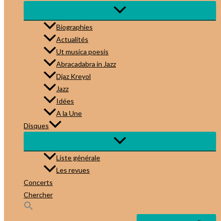
Biographies
Actualités
Ut musica poesis
Abracadabra in Jazz
Djaz Kreyol
Jazz
Idées
A la Une
Disques
Liste générale
Les revues
Concerts
Chercher