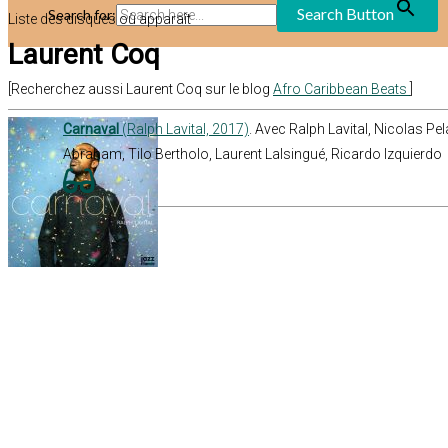
Search Button
Search for:
Liste des disques où apparaît
Laurent Coq
[Recherchez aussi Laurent Coq sur le blog
Afro Caribbean Beats
]
Carnaval
(Ralph Lavital, 2017)
. Avec Ralph Lavital, Nicolas Pe
Abraham, Tilo Bertholo, Laurent Lalsingué, Ricardo Izquierdo