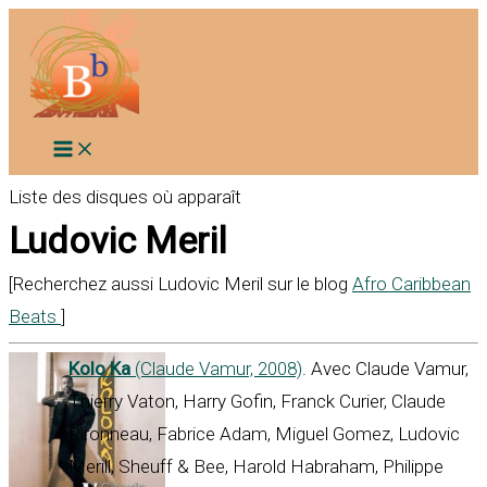
Aller
au
contenu
Liste des disques où apparaît
Ludovic Meril
[Recherchez aussi Ludovic Meril sur le blog
Afro Caribbean
Beats
]
Kolo Ka
(Claude Vamur, 2008)
. Avec Claude Vamur,
Thierry Vaton, Harry Gofin, Franck Curier, Claude
Pironneau, Fabrice Adam, Miguel Gomez, Ludovic
Merill, Sheuff & Bee, Harold Habraham, Philippe