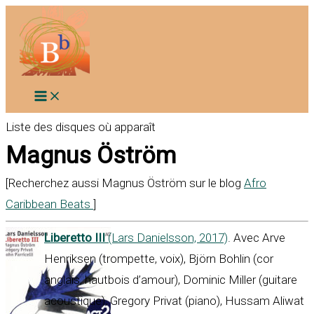
Aller
au
contenu
Liste des disques où apparaît
Magnus Öström
[Recherchez aussi Magnus Öström sur le blog
Afro
Caribbean Beats
]
Liberetto III
(Lars Danielsson, 2017)
. Avec Arve
Henriksen (trompette, voix), Björn Bohlin (cor
anglais, hautbois d’amour), Dominic Miller (guitare
acoustique), Gregory Privat (piano), Hussam Aliwat