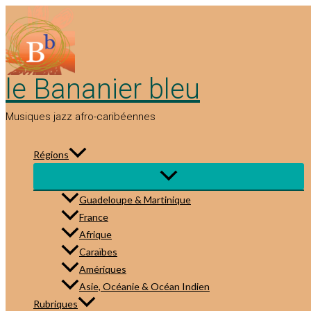
Aller
au
contenu
le Bananier bleu
Musiques jazz afro-caribéennes
Régions
Guadeloupe & Martinique
France
Afrique
Caraïbes
Amériques
Asie, Océanie & Océan Indien
Rubriques