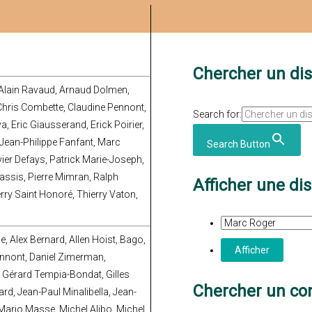
Chercher un di
t, Alain Ravaud, Arnaud Dolmen,
Chris Combette, Claudine Pennont,
Search for:
a, Eric Giausserand, Erick Poirier,
 Jean-Philippe Fanfant, Marc
Search Button
ier Defays, Patrick Marie-Joseph,
sassis, Pierre Mimran, Ralph
Afficher une di
rry Saint Honoré, Thierry Vaton,
e, Alex Bernard, Allen Hoist, Bago,
ennont, Daniel Zimerman,
e, Gérard Tempia-Bondat, Gilles
Chercher un con
rd, Jean-Paul Minalibella, Jean-
Mario Masse, Michel Alibo, Michel