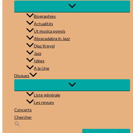
Biographies
Actualités
Ut musica poesis
Abracadabra in Jazz
Djaz Kreyol
Jazz
Idées
A la Une
Disques
Liste générale
Les revues
Concerts
Chercher