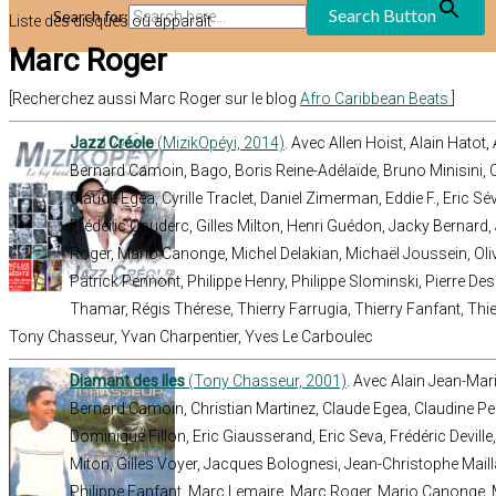
Search Button
Search for:
Liste des disques où apparaît
Marc Roger
[Recherchez aussi Marc Roger sur le blog
Afro Caribbean Beats
]
Jazz Créole
(MizikOpéyi, 2014)
. Avec Allen Hoist, Alain Hato
Bernard Camoin, Bago, Boris Reine-Adélaïde, Bruno Minisini, 
Claude Egéa, Cyrille Traclet, Daniel Zimerman, Eddie F., Eric Sév
Frédéric Couderc, Gilles Milton, Henri Guédon, Jacky Bernard,
Roger, Mario Canonge, Michel Delakian, Michaël Joussein, Oliv
Patrick Pennont, Philippe Henry, Philippe Slominski, Pierre De
Thamar, Régis Thérese, Thierry Farrugia, Thierry Fanfant, Thie
Tony Chasseur, Yvan Charpentier, Yves Le Carboulec
Diamant des Iles
(Tony Chasseur, 2001)
. Avec Alain Jean-Mari
Bernard Camoin, Christian Martinez, Claude Egea, Claudine P
Dominique Fillon, Eric Giausserand, Eric Seva, Frédéric Devill
Miton, Gilles Voyer, Jacques Bolognesi, Jean-Christophe Mailla
Philippe Fanfant, Marc Lemaire, Marc Roger, Mario Canonge, 