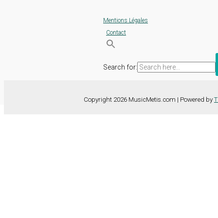
Mentions Légales
Contact
Search for:
Copyright 2026 MusicMetis.com | Powered by
T
Nous utilisons des cookies sur notre site Web pour vous offrir l'expérie
TOUS les cookies. Toutefois, vous pouvez modifier les "Paramètres d
Paramètres des cookies
Tout accepter
Fermer
Détails de la confidentialité