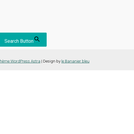
Search Button
hème WordPress Astra
| Design by
le Bananier bleu
nce la plus pertinente en mémorisant vos préférences et vos visites répét
es cookies" pour fournir un consentement contrôlé.