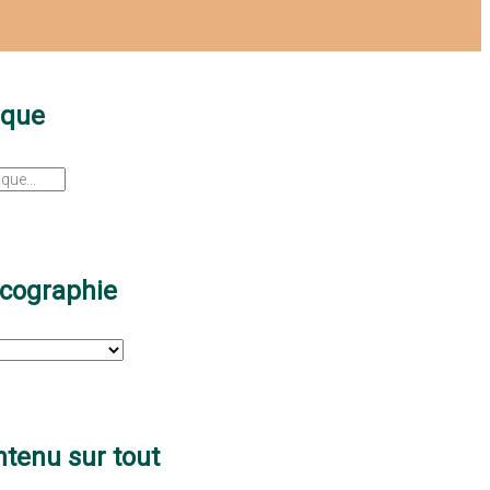
sque
scographie
tenu sur tout