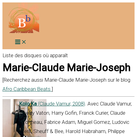
Aller
au
contenu
Liste des disques où apparaît
Marie-Claude Marie-Joseph
[Recherchez aussi Marie-Claude Marie-Joseph sur le blog
Afro Caribbean Beats
]
Kolo Ka
(Claude Vamur, 2008)
. Avec Claude Vamur,
Thierry Vaton, Harry Gofin, Franck Curier, Claude
Pironneau, Fabrice Adam, Miguel Gomez, Ludovic
Merill, Sheuff & Bee, Harold Habraham, Philippe