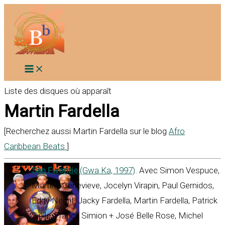
Aller
au
contenu
Liste des disques où apparaît
Martin Fardella
[Recherchez aussi Martin Fardella sur le blog
Afro
Caribbean Beats
]
San Fwontie
(Gwa Ka, 1997)
. Avec Simon Vespuce,
Martine Genevieve, Jocelyn Virapin, Paul Gernidos,
Eddy Negrit, Jacky Fardella, Martin Fardella, Patrick
Sipile, Franck Simion + José Belle Rose, Michel