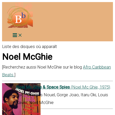
Aller
au
contenu
Liste des disques où apparaît
Noel McGhie
[Recherchez aussi Noel McGhie sur le blog
Afro Caribbean
Beats
]
Noel Mc Ghie & Space Spies
(Noel Mc Ghie, 1975)
.
Avec Georges Nouel, Gorge Joao, Itaru Oki, Louis
Xavier, Noel McGhie