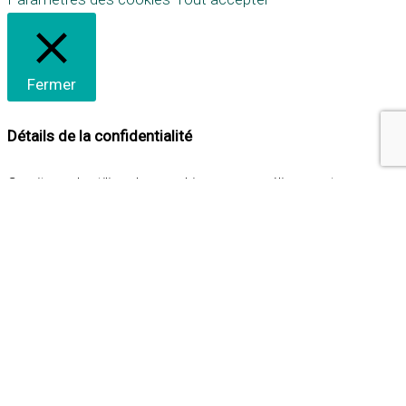
Fermer
Détails de la confidentialité
Ce site web utilise des cookies pour améliorer votre
expérience lorsque vous naviguez sur le site. Parmi ceux-ci,
les cookies qui sont catégorisés comme nécessaires sont
stockés sur votre navigateur car ils sont essentiels pour
les fonctionnalités de base du site web. Nous utilisons
également des cookies tiers qui nous aident à analyser et à
comprendre comment vous utilisez ce site web. Ces
cookies ne seront stockés dans votre navigateur qu'avec
votre consentement. Vous avez également la possibilité de