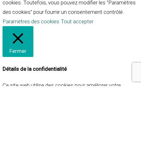
cookies. Toutefois, vous pouvez modifier les "Paramètres
des cookies" pour fournir un consentement contrôlé.
Paramètres des cookies
Tout accepter
Fermer
Détails de la confidentialité
Ce site web utilise des cookies pour améliorer votre
expérience lorsque vous naviguez sur le site. Parmi ceux-ci,
les cookies qui sont catégorisés comme nécessaires sont
stockés sur votre navigateur car ils sont essentiels pour
les fonctionnalités de base du site web. Nous utilisons
également des cookies tiers qui nous aident à analyser et à