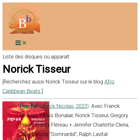
Aller
au
contenu
Liste des disques où apparaît
Norick Tisseur
[Recherchez aussi Norick Tisseur sur le blog
Afro
Caribbean Beats
]
Pop-Ka
(Franck Nicolas, 2023)
. Avec Franck
Nicolas, Ydriss Bonalair, Norick Tisseur, Gregory
Privat, Frantz Fléreau + Jennifer Charlotte-Cleria,
Jony Lerond "Somnanbil", Ralph Lavital