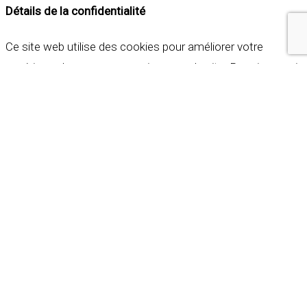
Détails de la confidentialité
Ce site web utilise des cookies pour améliorer votre
expérience lorsque vous naviguez sur le site. Parmi ceux-ci,
les cookies qui sont catégorisés comme nécessaires sont
stockés sur votre navigateur car ils sont essentiels pour
les fonctionnalités de base du site web. Nous utilisons
également des cookies tiers qui nous aident à analyser et à
comprendre comment vous utilisez ce site web. Ces
cookies ne seront stockés dans votre navigateur qu'avec
votre consentement. Vous avez également la possibilité de
refuser ces cookies. Mais la désactivation de certains de
ces cookies peut affecter votre expérience de navigation.
Indispensables
Indispensables