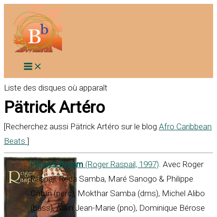
Aller
au
contenu
Liste des disques où apparaît
Pätrick Artéro
[Recherchez aussi Pätrick Artéro sur le blog
Afro Caribbean
Beats
]
Fanny’s Dream
(Roger Raspail, 1997)
. Avec Roger
Raspail, Reda Samba, Maré Sanogo & Philippe
Catan (perc), Mokthar Samba (dms), Michel Alibo
(bass), Alain Jean-Marie (pno), Dominique Bérose